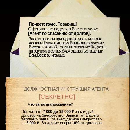
Приветствую, Товарищ!
Официально наделяю Вас статусом:
[Агент по спасению от долгов]
.
Задача простая: приводить ко мне клиентов с
долгами.
Взамен я плачу Вам вознаграждение.
Вместо того чтобы сливать огромные бюджеты
на рекламу в сети, я буду отдавать эти деньги
Вам. Все в выигрыше.
ДОЛЖНОСТНАЯ ИНСТРУКЦИЯ АГЕНТА
[СЕКРЕТНО]
Что за вознаграждение?
Выплата от
7 000 до 18 000 ₽
за каждый
договор на банкротство. Зависит от Вашего
текущего ранга. За внесудебное банкротство
—
3 000 ₽
. За другие споры
10%
от договора.