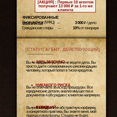
[АКЦИЯ] : Первые 10 агентов
получают 13 000 ₽ за 1-го же
клиента
ФИКСИРОВАННЫЕ
Внесудебное (МФЦ)
3 000
₽ / дело
ВЫПЛАТЫ
.....................
Гражданские споры
10%
от гонорара
....................
[СТАТУС АГЕНТ: ДЕЙСТВУЮЩИЙ]
-------------------------------------------------------------------------------------------------
100% ЗАКОННО
Вы не продаете услуги и не ведете дела. Вы
просто даете своевременную рекомендацию
человеку, который попал в тиски кредитов.
НИКАКОГО РИСКА
Вы не отвечаете за исход процедуры. Все
юридические детали, анализ имущества и
документов я обсуждаю с клиентом напрямую.
ХОРОШИЙ СОВЕТ
Вы рекомендуете не абстрактную юрфирму,
а конкретного практика. Вы знаете меня, мой
подход и результаты. Стыдно не будет.