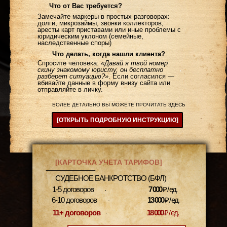
Что от Вас требуется?
Замечайте маркеры в простых разговорах:
долги, микрозаймы, звонки коллекторов,
аресты карт приставами или иные проблемы с
юридическим уклоном (семейные,
наследственные споры)
Что делать, когда нашли клиента?
Спросите человека:
«Давай я твой номер
скину знакомому юристу, он бесплатно
разберет ситуацию?»
. Если согласился —
вбивайте данные в форму внизу сайта или
отправляйте в личку.
БОЛЕЕ ДЕТАЛЬНО ВЫ МОЖЕТЕ ПРОЧИТАТЬ ЗДЕСЬ
[ОТКРЫТЬ ПОДРОБНУЮ ИНСТРУКЦИЮ]
[КАРТОЧКА УЧЕТА ТАРИФОВ]
-------------------------------------------------------------------------------------------------
СУДЕБНОЕ БАНКРОТСТВО (БФЛ)
1-5 договоров
7 000
₽ / ед.
6-10 договоров
13 000
₽ / ед.
11+ договоров
18 000
₽ / ед.